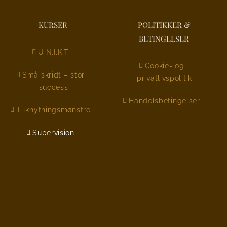
KURSER
POLITIKKER &
BETINGELSER
U.N.I.K.T
Cookie- og
Små skridt – stor
privatlivspolitik
success
Handelsbetingelser
Tilknytningsmønstre
Supervision