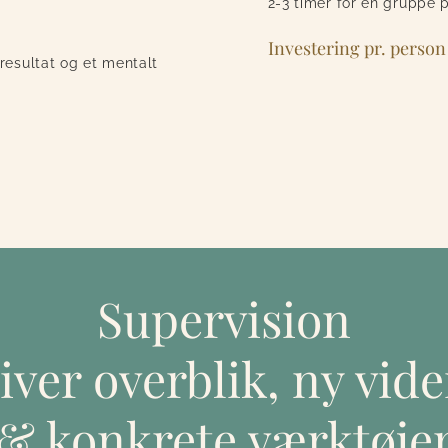
2-3 timer for en gruppe p
Investering pr. person
esultat og et mentalt
Supervision
iver overblik, ny vid
& konkrete værktøje