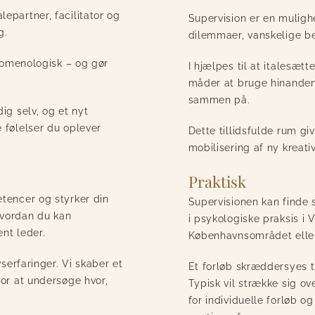
epartner, facilitator og
Supervision er en mulighe
g.
dilemmaer, vanskelige bes
ænomenologisk – og gør
I hjælpes til at italesætt
måder at bruge hinanden
sammen på.
ig selv, og et nyt
 følelser du oplever
Dette tillidsfulde rum gi
mobilisering af ny kreati
Praktisk
tencer og styrker din
Supervisionen kan finde s
 hvordan du kan
i psykologiske praksis i 
nt leder.
Københavnsområdet eller
serfaringer. Vi skaber et
Et forløb skræddersyes ti
for at undersøge hvor,
Typisk vil strække sig o
for individuelle forløb og