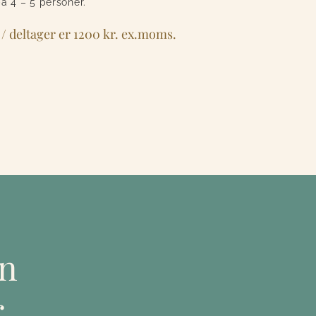
å 4 – 5 personer.
 / deltager er 1200 kr. ex.moms.
en
r