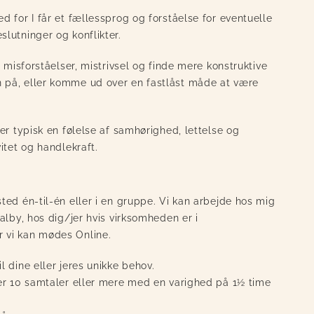
d for I får et fællessprog og forståelse for eventuelle
lutninger og konflikter.
e misforståelser, mistrivsel og finde mere konstruktive
 på, eller komme ud over en fastlåst måde at være
ver typisk en følelse af samhørighed, lettelse og
vitet og handlekraft.
ted én-til-én eller i en gruppe. Vi kan arbejde hos mig
Valby, hos dig/jer hvis virksomheden er i
 vi kan mødes Online.
l dine eller jeres unikke behov.
ver 10 samtaler eller mere med en varighed på 1½ time