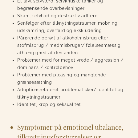
Et lavt selvværd, selvkritiske tanker og
begrænsende overbevisninger
Skam, selvhad og destruktiv adfærd
Senfølger efter tilknytningstraumer, mobning,
udskamning, overfald og ekskludering
Pårørende berørt af alkoholmisbrug eller
stofmisbrug / medmisbruger/ følelsesmæssig
afhængighed af den anden
Problemer med for meget vrede / aggression /
dominans / kontrolbehov
Problemer med pleasing og manglende
grænsesætning
Adoptionsrelateret problematikker/ identitet og
tilknytningstraumer
Identitet, krop og seksualitet
Symptomer på emotionel ubalance,
tilknytningsforstyrrelser og