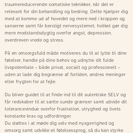
traumereducerende somatiske teknikker, når det er
relevant for din behandling og bedring. Dette hjælper dig
med at komme ud af hovedet og mere ned i kroppen og
sanserne samt får beroligt nervesystemet, hvilket gør dig
mere modstandsdygtig overfor angst, depression,
overdreven vrede og stress.
På en omsorgsfuld måde motiveres du til at lytte til dine
følelser, handle på dine behov og udnytte dit fulde
livspotentiale – både privat, socialt og professionelt –
uden at lade dig begrænse af fortiden, andres meninger
eller frygten for at fejle.
Du bliver guidet til at finde ind til dit autentiske SELV og
får redskaber til at sætte sunde grænser samt udvide dit
tolerancevindue overfor frustration, utryghed og livets
konstante krav og udfordringer.
Du støttes i at møde dig selv med nysgerrighed og
omsorg samt udvikle et følelsessprog, så du kan styrke