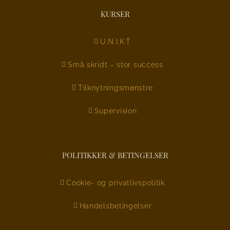
KURSER
U.N.I.K.T
Små skridt – stor success
Tilknytningsmønstre
Supervision
POLITIKKER & BETINGELSER
Cookie- og privatlivspolitik
Handelsbetingelser